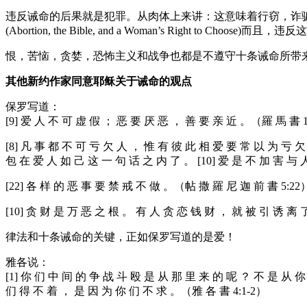
违反诫命的后果就是犯罪。从肉体上来讲：这意味着行窃，诈
(Abortion, the Bible, and a Woman’s Right to Choo
恨，苦恼，贪婪，恐怖主义和战争也都是不遵守十条诫命所带来的后果。（也请参阅：
其他新约作家同意耶稣关于诫命的观点
保罗写道：
[9] 爱 人 不 可 虚 假 ； 恶 要 厌 恶 ， 善 要 亲 近 。（羅 馬 書 1
[8] 凡 事 都 不 可 亏 欠 人 ， 惟 有 彼 此 相 爱 要 常 以 为 亏 欠
包 在 爱 人 如 己 这 一 句 话 之 内 了 。 [10] 爱 是 不 加 害 与 
[22] 各 样 的 恶 事 要 禁 戒 不 做 。（帖 撒 羅 尼 迦 前 書 5:22
[10] 贪 财 是 万 恶 之 根 。 有 人 贪 恋 钱 财 ， 就 被 引 诱 离
律法和十条诫命的关键，正如保罗写道的是爱！
雅各说：
[1] 你 们 中 间 的 争 战 斗 殴 是 从 那 里 来 的 呢 ？ 不 是 从 你
们 得 不 着 ， 是 因 为 你 们 不 求 。（雅 各 書 4:1-2）