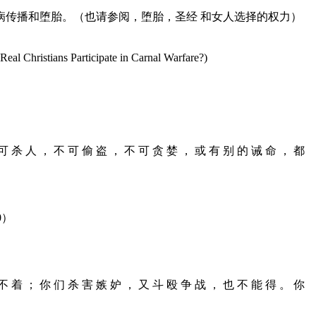
传播和堕胎。（也请参阅，堕胎，圣经 和女人选择的权力）
cipate in Carnal Warfare?)
不 可 杀 人 ， 不 可 偷 盗 ， 不 可 贪 婪 ， 或 有 别 的 诫 命 ， 都
0）
得 不 着 ； 你 们 杀 害 嫉 妒 ， 又 斗 殴 争 战 ， 也 不 能 得 。 你