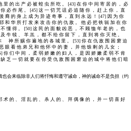
地 里 的 出 产 必 被 蝗 虫 所 吃 。 [43] 在 你 中 间 寄 居 的 ， 必
你 必 作 尾 。 [45] 这 一 切 咒 诅 必 追 随 你 ， 赶 上 你 ， 直
 裔 的 身 上 成 为 异 迹 奇 事 ， 直 到 永 远 ！ [47] 因 为 你
 耶 和 华 所 打 发 来 攻 击 你 的 仇 敌 。 他 必 把 铁 轭 加 在 你
不 懂 得 。 [50] 这 民 的 面 貌 凶 恶 ， 不 顾 恤 年 老 的 ， 也
以 及 牛 犊 、 羊 羔 ， 都 不 给 你 留 下 ， 直 到 将 你 灭 绝 。
 你 神 所 赐 你 遍 地 的 各 城 里 。 [53] 你 在 仇 敌 围 困 窘 迫
 恶 眼 看 他 弟 兄 和 他 怀 中 的 妻 ， 并 他 馀 剩 的 儿 女 ；
6] 你 们 中 间 ， 柔 弱 娇 嫩 的 妇 人 ， 是 因 娇 嫩 柔 弱 不 肯
因 缺 乏 一 切 就 要 在 你 受 仇 敌 围 困 窘 迫 的 城 中 将 他 们 暗
饿也会来临除非人们将忏悔和遵守诫命，神的诫命不是负担（约
 邪 术 的 、 淫 乱 的 、 杀 人 的 、 拜 偶 像 的 ， 并 一 切 喜 好