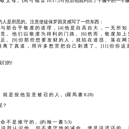
 孝 敬 父 母 。(馬 可 福 音 10:17,19) 然后他就列出了十诫中的一半
的人是邪恶的。注意使徒保罗因灵感写了一些东西：
 与 那 合 乎 敬 虔 的 道 理 ， [4] 他 是 自 高 自 大 ， 一 无 所 
 竞 。 他 们 以 敬 虔 为 得 利 的 门 路 。 [6] 然 而 ， 敬 虔 加 上 
 足 。 [9] 但 那 些 想 要 发 财 的 人 ， 就 陷 在 迷 惑 、 落 在 
诱 离 了 真 道 ， 用 许 多 愁 苦 把 自 己 刺 透 了 。 [11] 但 你 这
们的!
 就 是 按 他 旨 意 被 召 的 人 。(羅 馬 書 8:28)
呢？
命 不 是 难 守 的 。(約 翰 一 書 5:3)
 若 说 我 认 识 他 ， 却 不 遵 守 他 的 诫 命 ， 便 是 说 谎 话 的 ， 