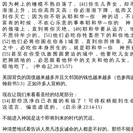
因 为 树 上 的 橄 榄 不 熟 自 落 了 。 [41] 你 生 儿 养 女 ， 却 
渐 渐 上 升 ， 比 你 高 而 又 高 ； 你 必 渐 渐 下 降 ， 低 而 又 低
到 你 灭 亡 ； 因 为 你 不 听 从 耶 和 华 ─ 你 神 的 话 ， 不 遵 
富 有 的 时 候 ， 不 欢 心 乐 意 的 事 奉 耶 和 华 ─ 你 的 神 ，
的 颈 项 上 ， 直 到 将 你 灭 绝 。 [49] 耶 和 华 要 从 远 方 、 
不 恩 待 年 少 的 。 [51] 他 们 必 吃 你 牲 畜 所 下 的 和 你 地
[52] 他 们 必 将 你 困 在 你 各 } 城 里 ， 直 到 你 所 倚 靠 、
之 中 ， 必 吃 你 本 身 所 生 的 ， 就 是 耶 和 华 ─ 你 神 所 赐
[55] 甚 至 在 你 受 仇 敌 围 困 窘 迫 的 城 中 ， 他 要 吃 儿 女 
把 脚 踏 地 的 ， 必 恶 眼 看 他 怀 中 的 丈 夫 和 他 的 儿 女 。 
暗 地 吃 了 。（申 命 記 28:15-57）
美国背负的国债越来越多并且欠邻国的钱也越来越多（也参阅
翰前书5:3）正如许多人宣称的。
现在让我们来看看圣经的结尾部分：
[14] 那 些 洗 净 自 己 衣 服 的 有 福 了 ！ 可 得 权 柄 能 到 生 
说 谎 言 、 编 造 虚 谎 的 。（启 示 录 22:14-15）
不能进入神国是这个即将到来的时代的咒诅。
神清楚地试着告诉人类凡违反诫命的人都是不好的。那些不能