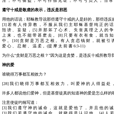
淫 ； 不 可 偷 盗 ； 不 可 作 假 见 证 ； 不 可 亏 负 人 ； 当
遵守十戒是敬虔的表示，违反是邪恶
用他的话说：耶稣教导说那些遵守十戒的人是好的，那些违反
[3] 若 有 人 传 异 教 ， 不 服 从 我 们 主 耶 稣 基 督 纯 正 的 话
毁 谤 、 妄 疑 ， [5] 并 那 坏 了 心 术 、 失 丧 真 理 之 人 的 争
上 来 ， 也 不 能 带 甚 麽 去 。 [8] 只 要 有 衣 有 食 ， 就 当 知
中 。 [10] 贪 财 是 万 恶 之 根 。 有 人 贪 恋 钱 财 ， 就 被 引 
爱 心 、 忍 耐 、 温 柔 。(提 摩 太 前 書 6:3-11)
为什么“贪财是万恶之根？”因为这是贪婪，是违反十戒所教导我
神的爱
谁晓得万事都互相效力？
[28] 我 们 晓 得 万 事 都 互 相 效 力 ， 叫 爱 神 的 人 得 益 处 ，
许多人都说他们爱神，但是基督徒真的知道神的爱是怎么样的
注意使徒约翰写道：
[3] 我 们 遵 守 神 的 诫 命 ， 这 就 是 爱 他 了 ， 并 且 他 的 诫 
[3] 我 们 若 遵 守 他 的 诫 命 ， 就 晓 得 是 认 识 他 。 [4] 人