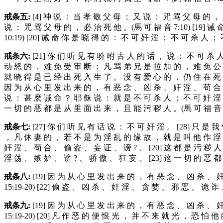
戒
条
五
:
[4] 神 说 ： 当 孝 敬 父 母 ； 又 说 ： 咒 骂 父 母 的 ， 必
说 ： 咒 骂 父 母 的 ， 必 治 死 他 。(馬 可 福 音 7:10) [19] 
10:19) [20] 诫 命 你 是 晓 得 的 ： 不 可 奸 淫 ； 不 可 杀 人 ；
戒
条
六
:
[21] 你 们 听 见 有 吩 咐 古 人 的 话 ， 说 ： 不 可 杀 
动 怒 的 ， 难 免 受 审 断 ； 凡 骂 弟 兄 是 拉 加 的 ， 难 免 公 
就 晓 得 是 已 经 出 死 入 生 了 。 没 有 爱 心 的 ， 仍 住 在 死 中 
因 为 从 心 里 发 出 来 的 ， 有 恶 念 、 凶 杀 、 奸 淫 、 苟 合 、 
说 ： 甚 麽 诫 命 ？ 耶 稣 说 ： 就 是 不 可 杀 人 ； 不 可 奸 淫 ；
一 切 的 恶 都 是 从 里 面 出 来 ， 且 能 污 秽 人 。(馬 可 福 音 7:
戒
条
七
:
[27] 你 们 听 见 有 话 说 ： 不 可 奸 淫 。 [28] 只 是 我
， 凡 休 妻 的 ， 若 不 是 为 淫 乱 的 缘 故 ， 就 是 叫 他 作 淫 妇
奸 淫 、 苟 合 、 偷 盗 、 妄 证 、 谤 ? 。 [20] 这 都 是 污 秽 人
淫 荡 、 嫉 妒 、 谤 ? 、 骄 傲 、 狂 妄 。 [23] 这 一 切 的 恶 都
戒
条
八
:
[19] 因 为 从 心 里 发 出 来 的 ， 有 恶 念 、 凶 杀 、 
15:19-20) [22] 偷 盗 、 凶 杀 、 奸 淫 、 贪 婪 、 邪 恶 、 诡 
戒
条
九
:
[19] 因 为 从 心 里 发 出 来 的 ， 有 恶 念 、 凶 杀 、 
15:19-20) [20] 凡 作 恶 的 便 恨 光 ， 并 不 来 就 光 ， 恐 怕 