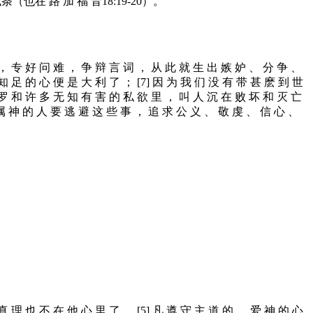
诫条（也在 路 加 福 音18:19-20）。
知 ， 专 好 问 难 ， 争 辩 言 词 ， 从 此 就 生 出 嫉 妒 、 分 争 、
知 足 的 心 便 是 大 利 了 ； [7] 因 为 我 们 没 有 带 甚 麽 到 世
网 罗 和 许 多 无 知 有 害 的 私 欲 里 ， 叫 人 沉 在 败 坏 和 灭 亡
 属 神 的 人 要 逃 避 这 些 事 ， 追 求 公 义 、 敬 虔 、 信 心 、
真 理 也 不 在 他 心 里 了 。 [5] 凡 遵 守 主 道 的 ， 爱 神 的 心