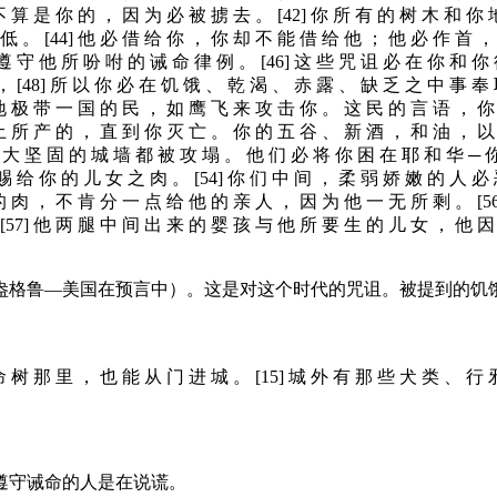
不 算 是 你 的 ， 因 为 必 被 掳 去 。 [42] 你 所 有 的 树 木 和 你 
 。 [44] 他 必 借 给 你 ， 你 却 不 能 借 给 他 ； 他 必 作 首 ， 
守 他 所 吩 咐 的 诫 命 律 例 。 [46] 这 些 咒 诅 必 在 你 和 你 後
 [48] 所 以 你 必 在 饥 饿 、 乾 渴 、 赤 露 、 缺 乏 之 中 事 奉
地 极 带 一 国 的 民 ， 如 鹰 飞 来 攻 击 你 。 这 民 的 言 语 ， 你 
 土 所 产 的 ， 直 到 你 灭 亡 。 你 的 五 谷 、 新 酒 ， 和 油 ， 
 高 大 坚 固 的 城 墙 都 被 攻 塌 。 他 们 必 将 你 困 在 耶 和 华 ─
 给 你 的 儿 女 之 肉 。 [54] 你 们 中 间 ， 柔 弱 娇 嫩 的 人 必
的 肉 ， 不 肯 分 一 点 给 他 的 亲 人 ， 因 为 他 一 无 所 剩 。 [5
[57] 他 两 腿 中 间 出 来 的 婴 孩 与 他 所 要 生 的 儿 女 ， 他 
盎格鲁—美国在预言中）。这是对这个时代的咒诅。被提到的饥
命 树 那 里 ， 也 能 从 门 进 城 。 [15] 城 外 有 那 些 犬 类 、 行
遵守诫命的人是在说谎。