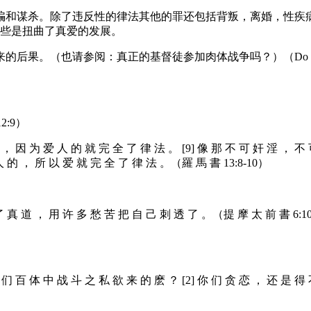
骗和谋杀。除了违反性的律法其他的罪还包括背叛，离婚，性疾病
se)而且，违反这些是扭曲了真爱的发展。
真正的基督徒参加肉体战争吗？）（Do Real Christians Parti
2:9）
 ， 因 为 爱 人 的 就 完 全 了 律 法 。 [9] 像 那 不 可 奸 淫 ， 
人 的 ， 所 以 爱 就 完 全 了 律 法 。（羅 馬 書 13:8-10）
）
 了 真 道 ， 用 许 多 愁 苦 把 自 己 刺 透 了 。（提 摩 太 前 書 6:1
 们 百 体 中 战 斗 之 私 欲 来 的 麽 ？ [2] 你 们 贪 恋 ， 还 是 