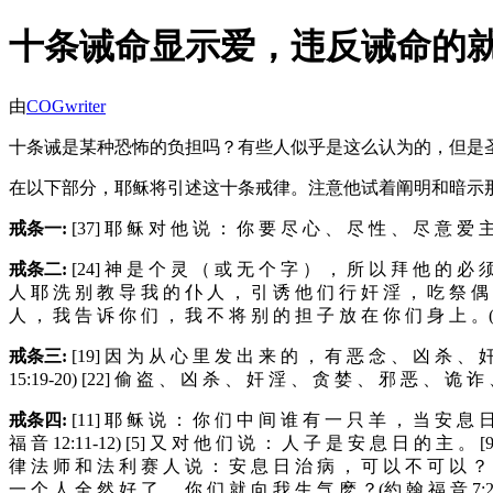
十条诫命显示爱，违反诫命的
由
COGwriter
十条诫是某种恐怖的负担吗？有些人似乎是这么认为的，但是
在以下部分，耶稣将引述这十条戒律。注意他试着阐明和暗示
戒
条
一
:
[37] 耶 稣 对 他 说 ： 你 要 尽 心 、 尽 性 、 尽 意 爱 主 
戒
条
二
:
[24] 神 是 个 灵 （ 或 无 个 字 ） ， 所 以 拜 他 的 必 须
人 耶 洗 别 教 导 我 的 仆 人 ， 引 诱 他 们 行 奸 淫 ， 吃 祭 偶 
人 ， 我 告 诉 你 们 ， 我 不 将 别 的 担 子 放 在 你 们 身 上 。(启 
戒
条
三
:
[19] 因 为 从 心 里 发 出 来 的 ， 有 恶 念 、 凶 杀 、 
15:19-20) [22] 偷 盗 、 凶 杀 、 奸 淫 、 贪 婪 、 邪 恶 、 诡 
戒
条
四
:
[11] 耶 稣 说 ： 你 们 中 间 谁 有 一 只 羊 ， 当 安 息 
福 音 12:11-12) [5] 又 对 他 们 说 ： 人 子 是 安 息 日 的 主 。 
律 法 师 和 法 利 赛 人 说 ： 安 息 日 治 病 ， 可 以 不 可 以 ？ [6
一 个 人 全 然 好 了 ， 你 们 就 向 我 生 气 麽 ？(約 翰 福 音 7:2