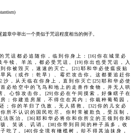
ntism)
尾篇章中举出一个类似于咒诅程度相当的例子。
 咒 诅 都 必 追 随 你 ， 临 到 你 身 上 ： [16] 你 在 城 里 必
及 牛 犊 、 羊 羔 ， 都 必 受 咒 诅 。 [19] 你 出 也 受 咒 诅 ， 入
到 你 被 毁 灭 ， 速 速 的 灭 亡 。 [21] 耶 和 华 必 使 瘟 疫 贴
、 旱 风 （ 或 作 ： 乾 旱 ） 、 霉 烂 攻 击 你 。 这 都 要 追 赶 你
尘 沙 ， 从 天 临 在 你 身 上 ， 直 到 你 灭 亡 [25] 耶 和 华 必 使
尸 首 必 给 空 中 的 飞 鸟 和 地 上 的 走 兽 作 食 物 ， 并 无 人 哄
瞎 、 心 惊 攻 击 你 。 [29] 你 必 在 午 间 摸 索 ， 好 像 瞎 子 在
同 房 ； 你 建 造 房 屋 ， 不 得 住 在 其 内 ； 你 栽 种 葡 萄 园 ，
还 ； 你 的 羊 归 了 仇 敌 ， 无 人 搭 救 。 [32] 你 的 儿 女 必
被 你 所 不 认 识 的 国 民 吃 尽 。 你 时 常 被 欺 负 ， 受 压 制 ，
无 法 医 治 。 [36] 耶 和 华 必 将 你 和 你 所 立 的 王 领 到 你 和
骇 、 笑 谈 、 讥 诮 。 [38] 你 带 到 田 间 的 种 子 虽 多 ， 收
子 吃 了 。 [40] 你 全 境 有 橄 榄 树 ， 却 不 得 其 油 抹 身 ，