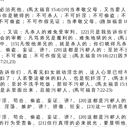
 治 死 他 。(馬 太 福 音 15:4) [19] 当 孝 敬 父 母 ， 又 当 爱 人 
诫 命 你 是 晓 得 的 ： 不 可 杀 人 ； 不 可 奸 淫 ； 不 可 偷 盗 ； 
 不 可 偷 盗 ； 不 可 作 假 见 证 ； 当 孝 敬 父 母 。(路 加 福 音 18
人 ； 又 说 ： 凡 杀 人 的 难 免 受 审 判 。 [22] 只 是 我 告 诉 你
会 的 审 断 ； 凡 骂 弟 兄 是 魔 利 的 ， 难 免 地 狱 的 火 。(馬 太 
。 [15] 凡 恨 他 弟 兄 的 ， 就 是 杀 人 的 ； 你 们 晓 得 凡 杀 人 
偷 盗 、 妄 证 、 谤 ? 。 [20] 这 都 是 污 秽 人 的 ； 至 於 不 洗 
 不 可 偷 盗 ； 不 可 作 假 见 证 ；(馬 太 福 音 19:18) [21] 因 
21,23)
 告 诉 你 们 ， 凡 看 见 妇 女 就 动 淫 念 的 ， 这 人 心 里 已 经 与 
 了 ； 人 若 娶 这 被 休 的 妇 人 ， 也 是 犯 奸 淫 了 。(馬 太 福 音
 的 ； 至 於 不 洗 手 吃 饭 ， 那 却 不 污 秽 人 。(馬 太 福 音 15:1
 是 从 里 面 出 来 ， 且 能 污 秽 人 。(馬 可 福 音 7:22-23)
奸 淫 、 苟 合 、 偷 盗 、 妄 证 、 谤 ? 。 [20] 这 都 是 污 秽 人 
诈 、 淫 荡 、 嫉 妒 、 谤 ? 、 骄 傲 、 狂 妄 。 [23] 这 一 切 的 恶 
奸 淫 、 苟 合 、 偷 盗 、 妄 证 、 谤 ? 。 [20] 这 都 是 污 秽 人 
他 的 行 为 受 责 备 。 [21] 但 行 真 理 的 必 来 就 光 ， 要 显 明 他 