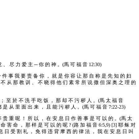
意 、 尽 力 爱 主 ─ 你 的 神 。(馬 可 福 音 12:30)
有 一 件 事 我 要 责 备 你 ， 就 是 你 容 让 那 自 称 是 先 知 的 妇
切 不 从 那 教 训 、 不 晓 得 他 们 素 常 所 说 撒 但 深 奥 之 理 的
的 ； 至 於 不 洗 手 吃 饭 ， 那 却 不 污 秽 人 。(馬 太 福 音
都 是 从 里 面 出 来 ， 且 能 污 秽 人 。(馬 可 福 音 7:22-23)
 等 贵 重 呢 ！ 所 以 ， 在 安 息 日 作 善 事 是 可 以 的 。(馬 太
 害 命 ， 那 样 是 可 以 的 呢 ? (路 加 福 音 6:5,9) [3] 耶 稣 对
 安 息 日 受 割 礼 ， 免 得 违 背 摩 西 的 律 法 ， 我 在 安 息 日 叫