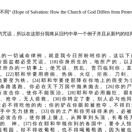
ion: How the Church of God Differs from Protesta
的咒诅，所以在这部分我将从旧约中举一个例子并且从新约的结
 的 一 切 诫 命 律 例 ， 就 是 我 今 日 所 吩 咐 你 的 ， 这 以 下 的
抟 面 盆 都 必 受 咒 诅 。 [18] 你 身 所 生 的 ， 地 所 产 的 ， 以 
里 所 办 的 一 切 事 上 ， 使 咒 诅 、 扰 乱 、 责 罚 临 到 你 ， 直 
。 [22] 耶 和 华 要 用 痨 病 、 热 病 、 火 症 、 疟 疾 、 刀 剑 
地 要 变 为 铁 。 [24] 耶 和 华 要 使 那 降 在 你 地 上 的 雨 变 为 
条 路 逃 跑 。 你 必 在 天 下 万 国 中 抛 来 抛 去 。 [26] 你 的 
疥 攻 击 你 ， 使 你 不 能 医 治 。 [28] 耶 和 华 必 用 癫 狂 、 眼 
、 抢 夺 ， 无 人 搭 救 。 [30] 你 聘 定 了 妻 ， 别 人 必 与 他 
你 必 不 得 吃 他 的 肉 ； 你 的 驴 在 你 眼 前 被 抢 夺 ， 不 得 归 
手 中 无 力 拯 救 。 [33] 你 的 土 产 和 你 劳 碌 得 来 的 ， 必 
 华 必 攻 击 你 ， 使 你 膝 上 腿 上 ， 从 脚 掌 到 头 顶 ， 长 毒 疮 
的 神 。 [37] 你 在 耶 和 华 领 你 到 的 各 国 中 ， 要 令 人 惊 
葡 萄 园 ， 却 不 得 收 葡 萄 ， 也 不 得 喝 葡 萄 酒 ， 因 为 被 虫 