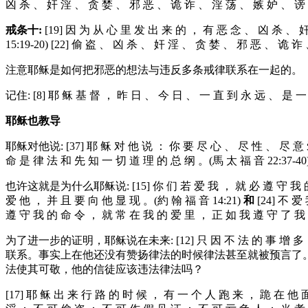
凶 杀 、 奸 淫 、 贪 婪 、 邪 恶 、 诡 诈 、 淫 荡 、 嫉 妒 、 谤 ? 
戒
条
十
:
[19] 因 为 从 心 里 发 出 来 的 ， 有 恶 念 、 凶 杀 、 
15:19-20) [22] 偷 盗 、 凶 杀 、 奸 淫 、 贪 婪 、 邪 恶 、 诡 
注意耶稣是如何把邪恶的想法与违反多条戒律联系在一起的。
记住: [8] 耶 稣 基 督 ， 昨 日 、 今 日 、 一 直 到 永 远 、 是 一 
耶稣也教导
耶稣对他说: [37] 耶 稣 对 他 说 ： 你 要 尽 心 、 尽 性 、 尽 意 爱 
命 是 律 法 和 先 知 一 切 道 理 的 总 纲 。(馬 太 福 音 2
也许这就是为什么耶稣说: [15] 你 们 若 爱 我 ， 就 必 遵 守 我 的 
爱 他 ， 并 且 要 向 他 显 现 。(約 翰 福 音 14:21)
和
[24] 不 爱
遵 守 我 的 命 令 ， 就 常 在 我 的 爱 里 ， 正 如 我 遵 守 了 我 
为了进一步的证明，耶稣说在未来: [12] 只 因 不 法 的 事 增 
联系。事实上在他还没有赞扬律法的时候律法甚至就被预言了。[21] 耶 和 华
法使其可敬，他的信徒应该违法律法吗？
[17] 耶 稣 出 来 行 路 的 时 候 ， 有 一 个 人 跑 来 ， 跪 在 他 