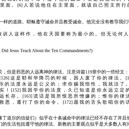
 面 。 [6] 人 若 说 他 住 在 主 里 面 ， 就 该 自 己 照 主 所 行 
稣一样的道路。耶稣遵守诫命并且教受诫命。他完全没有教导我们
 教 训 人 这 样 作 ， 他 在 天 国 要 称 为 最 小 的 。 但 无 论 何 
each About the Ten Commandments?)
，但是邪恶的人远离神的律法。注意诗篇119章中的一些经文：
[126] 这 是 耶 和 华 降 罚 的 时 候 ， 因 人 废 了 你 的 律 法 。 
] 你 的 法 度 永 远 是 公 义 的 ； 求 你 赐 我 悟 性 ， 我 就 活 了 
实 ！ [152] 我 因 学 你 的 法 度 ， 久 已 知 道 是 你 永 远 立 定 
远 长 存 。 [163] 谎 话 是 我 所 恨 恶 所 憎 嫌 的 ； 惟 你 的 律 
救 恩 ， 遵 行 了 你 的 命 令 。 [172] 愿 我 的 舌 头 歌 唱 你 的 话 
廉丁道尔的信徒们）似乎在十条诫命中的律法已经不存在了并且
们的生活包括遵守他的律法。新教的主要观点似乎是大多数人有