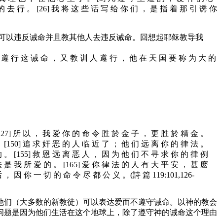
的 去 行 。 [26] 我 将 这 些 话 写 给 你 们 ， 是 指 着 那 引 诱 你
可以违反诫命并且教其他人去违反诫命。回想起耶稣教导我
人 遵 行 这 诫 命 ， 又 教 训 人 遵 行 ， 他 在 天 国 要 称 为 大 的
[127] 所 以 ， 我 爱 你 的 命 令 胜 於 金 子 ， 更 胜 於 精 金 。
。 [150] 追 求 奸 恶 的 人 临 近 了 ； 他 们 远 离 你 的 律 法 。
的 。 [155] 救 恩 远 离 恶 人 ， 因 为 他 们 不 寻 求 你 的 律 例
法 是 我 所 爱 的 。 [165] 爱 你 律 法 的 人 有 大 平 安 ， 甚 麽
， 因 你 一 切 的 命 令 尽 都 公 义 。(詩 篇 119:101,126-
他们（大多数的新教徒）可以表达爱而不遵守诫命。以神的教会
问题是因为他们生活在这个地球上，除了遵守神的诫命这个理由