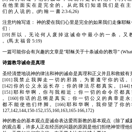
在 他 里 面 实 在 是 完 全 的 。 从 此 我 们 知 道 我 们 是 在 主 里
们 的 人 说 的 。(約 翰 一 書 2:3-6,26)
注意约翰写道： 神的爱在我们心里是完全的如果我们走像耶
们：
[19] 所 以 ， 无 论 何 人 废 掉 这 诫 命 中 最 小 的 一 条 ， 又
。(馬 太 福 音 5:19)
一篇可能你会有兴趣的文章是”耶稣关于十条诫命的教导” (What Did Jesus T
诗篇教导诫命是真理
圣经清楚地说神的律法和神的诫命是真理和正义并且和救赎有关
[101] 我 禁 止 我 脚 走 一 切 的 邪 路 ， 为 要 遵 守 你 的 话 。 
[142] 你 的 公 义 永 远 长 存 ； 你 的 律 法 尽 都 真 实 。 [144
[151] 耶 和 华 啊 ， 你 与 我 相 近 ； 你 一 切 的 命 令 尽 都 真 
。 [160] 你 话 的 总 纲 是 真 实 ； 你 一 切 公 义 的 典 章 是 永 
都 不 能 使 他 们 绊 脚 。 [166] 耶 和 华 啊 ， 我 仰 望 了 你 的 
127,142,144,150-152,155,160,163,165-166,172)
神的教会的基本观点是诫命表达爱而新教的基本观点（除了威
的观点看，许多人正在经历的问题的原因是他们拒绝神管理他