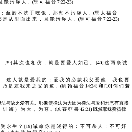
能 污 秽 人 。(馬 可 福 音 7:22-23)
的 ； 至 於 不 洗 手 吃 饭 ， 那 却 不 污 秽 人 。(馬 太 福 音
都 是 从 里 面 出 来 ， 且 能 污 秽 人 。(馬 可 福 音 7:22-23)
 [39] 其 次 也 相 仿 ， 就 是 要 爱 人 如 己 。 [40] 这 两 条 诫
的 ， 这 人 就 是 爱 我 的 ； 爱 我 的 必 蒙 我 父 爱 他 ， 我 也 要
 乃 是 差 我 来 之 父 的 道 。(約 翰 福 音 14:24)
和
[10] 你 们 若
24:12) 违反律法与缺乏爱有关。耶稣使律法为大因为律法与爱和邪恶有直接
诲 ） 为 大 ， 为 尊 。(以 賽 亞 書 42:21) 既然耶稣赞扬律
受 永 生 ？ [19] 诫 命 你 是 晓 得 的 ： 不 可 杀 人 ； 不 可 奸