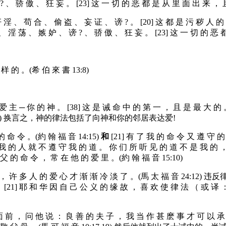
、 骄 傲 、 狂 妄 。 [23] 这 一 切 的 恶 都 是 从 里 面 出 来 ， 且 
奸 淫 、 苟 合 、 偷 盗 、 妄 证 、 谤 ? 。 [20] 这 都 是 污 秽 人 
诈 、 淫 荡 、 嫉 妒 、 谤 ? 、 骄 傲 、 狂 妄 。 [23] 这 一 切 的 恶 
样 的 。(希 伯 來 書 13:8)
主 ─ 你 的 神 。 [38] 这 是 诫 命 中 的 第 一 ， 且 是 最 大 的 。
2:37-40) 换言之，神的律法包括了向神和你的邻居表达爱!
命 令 。(約 翰 福 音 14:15)
和
[21] 有 了 我 的 命 令 又 遵 守 
 我 的 人 就 不 遵 守 我 的 道 。 你 们 所 听 见 的 道 不 是 我 的 ，
父 的 命 令 ， 常 在 他 的 爱 里 。(約 翰 福 音 15:10)
多 ， 许 多 人 的 爱 心 才 渐 渐 冷 淡 了 。(馬 太 福 音 
 因 自 己 公 义 的 缘 故 ， 喜 欢 使 律 法 （ 或 译 ： 训 
面 前 ， 问 他 说 ： 良 善 的 夫 子 ， 我 当 作 甚 麽 事 才 可 以 承 