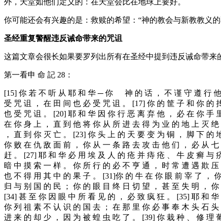
外，天堂如他们定义的：在天堂会比在地球上要好。
你可能还会有兴趣的是：救赎的希望：“神的教会与新教教义的不同“ (Hope of Salvat
圣经重复警醒违反诫命带来的咒诅
这篇文章会很长如果要罗列出所有在圣经中提到违反诫命带来
第一看申 命 記 28：
[15] 你 若 不 听 从 耶 和 华 ─ 你 神 的 话 ， 不 谨 守 遵 行 他
受 咒 诅 ， 在 田 间 也 必 受 咒 诅 。 [17] 你 的 筐 子 和 你 的 
也 受 咒 诅 。 [20] 耶 和 华 因 你 行 恶 离 弃 他 ， 必 在 你 手 
在 你 身 上 ， 直 到 他 将 你 从 所 进 去 得 为 业 的 地 上 灭 绝 
， 直 到 你 灭 亡 。 [23] 你 头 上 的 天 要 变 为 铜 ， 脚 下 的 
你 败 在 仇 敌 面 前 ， 你 从 一 条 路 去 攻 击 他 们 ， 必 从 七 
赶 。 [27] 耶 和 华 必 用 埃 及 人 的 疮 并 痔 疮 、 牛 皮 癣 与 
暗 中 摸 索 一 样 。 你 所 行 的 必 不 亨 通 ， 时 常 遭 遇 欺 压 
也 不 得 用 其 中 的 果 子 。 [31]你 的 牛 在 你 眼 前 宰 了 ， 
归 与 别 国 的 民 ； 你 的 眼 目 终 日 切 望 ， 甚 至 失 明 ， 你 
[34] 甚 至 你 因 眼 中 所 看 见 的 ， 必 致 疯 狂 。 [35] 耶 和
你 列 祖 素 不 认 识 的 国 去 ； 在 那 里 你 必 事 奉 木 头 石 头 
进 来 的 却 少 ， 因 为 被 蝗 虫 吃 了 。 [39] 你 栽 种 、 修 理 