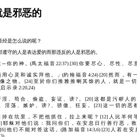
就是邪恶的
圣经是怎么说的呢？
那遵守的人是表达爱的而那违反的人是邪恶的。
─ 你 的 神 。(馬 太 福 音 22:37) [30] 你 要 尽 心 、 尽 性 、 尽 
 用 心 灵 和 诚 实 拜 他 。 」(約 翰 福 音 4:24) [20] 然 而 ， 
像 之 物 。 [24] 至 於 你 们 推 雅 推 喇 其 馀 的 人 ， 就 是 一 
示 录 2:20,24)
奸 淫 、 苟 合 、 偷 盗 、 妄 证 、 谤 ? 。 [20] 这 都 是 污 秽 人 
诈 、 淫 荡 、 嫉 妒 、 谤 ? 、 骄 傲 、 狂 妄 。 [23] 这 一 切 的 恶 
日 掉 在 坑 里 ， 不 把 他 抓 住 ， 拉 上 来 呢 ？ [12] 人 比 羊 何
[9] 耶 稣 对 他 们 说 ： 我 问 你 们 ， 在 安 息 日 行 善 行 恶 ， 救 命
] 他 们 不 能 对 答 这 话 。(路 加 福 音 14:3,6) [23] 人 若 在
3)